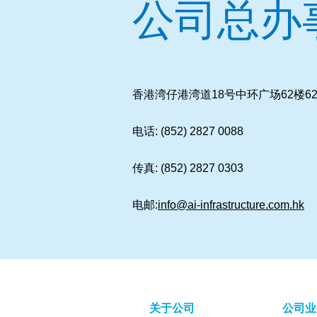
公司总办
香港湾仔港湾道18号中环广场62楼62
电话: (852) 2827 0088
传真: (852) 2827 0303
电邮:
info@ai-infrastructure.com.hk
关于公司
公司业