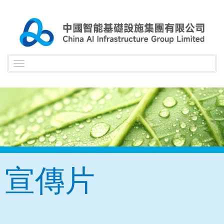
Toggle
navigation
宣傳片